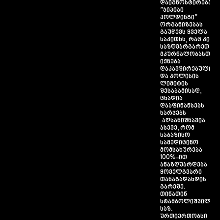
დაიგნოსტირება.
”ჯიპიაი
ჰოლდინგი”
ორგანიზებას
გაუწევს ყველა
საკითხს, რაც კი
საზღვარგარეთ
მკურნალობასთან
იქნება
დაკავშირებული
და პოლისის
ლიმიტის
შესაბამისად,
ცხადია
დააფინანსებს
ხარჯებს
.აღსანიშნავია
ასევე, რომ
საბაზისო
სამედიცინო
მომსახურება
100%-ით
ანაზღუარდება
ყოველგვარი
თანაგადახდის
გარეშე.
თინათინ
სტამბოლიშვილი,
საზ.
ურთიერთობსი