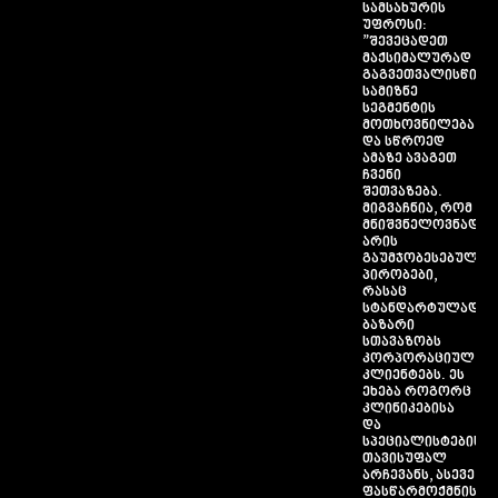
სამსახურის
უფროსი:
”შევეცადეთ
მაქსიმალურად
გაგვეთვალისწინე
სამიზნე
სეგმენტის
მოთხოვნილება
და სწროედ
ამაზე ავაგეთ
ჩვენი
შეთვაზება.
მიგვაჩნია, რომ
მნიშვნელოვნად
არის
გაუმჯობესებული
პირობები,
რასაც
სტანდარტულად
ბაზარი
სთავაზობს
კორპორაციულ
კლიენტებს. ეს
ეხება როგორც
კლინიკებისა
და
სპეციალისტების
თავისუფალ
არჩევანს, ასევე
ფასწარმოქმნისა