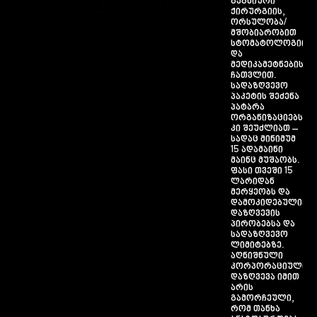
გეგმიური
ქირურგიის,
ორსულობა/
მშობიარობით
სტომატოლოგიისა
და
მედიკამეტნების
ჩათვლით.
სადაზღვევო
პაკეტის შეძენა
პატარა
ორგანიზაციებსაც
კი შეუძლიათ –
სადაც მინიმუმ
15 ად
ამაინი
მაინც მუშაობს.
ფასი თვეში 15
ლარიდან
მერყეობს და
დამოკიდებულია
დაზღვევის
პირობებსა და
სადაზღვევო
ლიმიტებზე.
აღნიშნული
კორპორაციული
დაზღვევა იმით
არის
გამორჩეული,
რომ თანხა