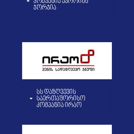
კომპანია ევროინს
ჯორჯია
სს დაზღვევის
საერთაშორისო
კომპანია ირაო