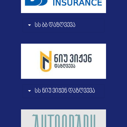
სს ბბ დაზღვევა
სს ნიუ ვიჟენ დაზღვევა