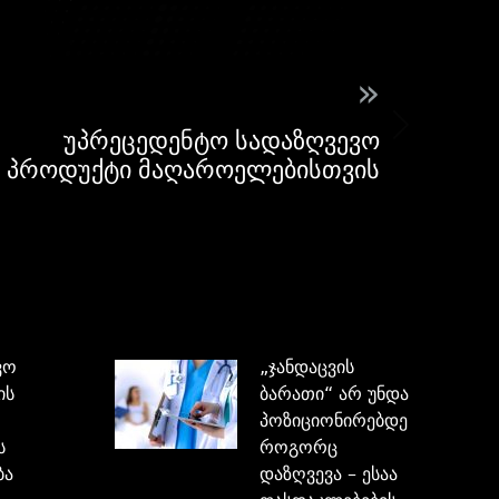
»
უპრეცედენტო სადაზღვევო
პროდუქტი მაღაროელებისთვის
ვო
„ჯანდაცვის
ის
ბარათი“ არ უნდა
პოზიციონირებდეს,
ს
როგორც
ბა
დაზღვევა – ესაა