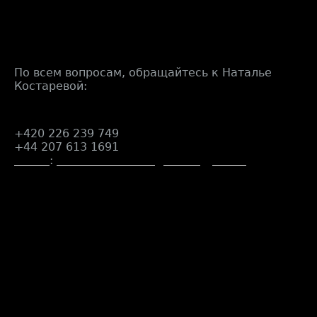
По всем вопросам, обращайтесь к Наталье
Костаревой:
+420 226 239 749
+44 207 613 1691
E-mail
:
natalia.kostareva@icenergy.co.uk