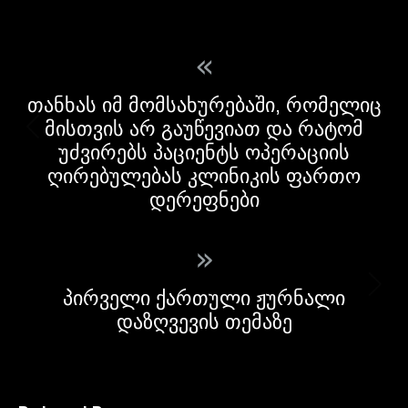
«
თანხას იმ მომსახურებაში, რომელიც
მისთვის არ გაუწევიათ და რატომ
უძვირებს პაციენტს ოპერაციის
ღირებულებას კლინიკის ფართო
დერეფნები
»
პირველი ქართული ჟურნალი
დაზღვევის თემაზე