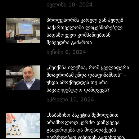
ივლისი 10, 2024
პროფესორმა კარელ ვან ჰულემ
საქართველოში ლიცენზირებულ
სადაზღვევო კომპანიებთან
შეხვედრა გამართა
ივნისი 6, 2024
„შეიქმნა ილუზია, რომ ყველაფერი
მთავრობამ უნდა დააფინანსოს“ –
უნდა ამოქმედდეს თუ არა
სავალდებულო დაზღვევა?
აპრილი 10, 2024
„საბაზისო პაკეტის შემოღებით
არამხოლოდ კერძო დაზღვევა
გაძვირდება და მოქალაქეებს
გაეზრდებათ ჯიბიდან გადახდები,