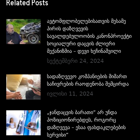
Related Posts
ავტომფლობელებისათვის მესამე
პირის დაზღვევის
სავალდებულოობის კანონპროექტი
სოციალური დაცვის ძლიერი
მექანიზმია – დევი ხეჩინაშვილი
სექტემბერი 24, 2024
სადაზღვევო კომპანიების მიმართ
საჩივრების რაოდენობა შემცირდა
ივლისი 11, 2024
„ჯანდაცვის ბარათი“ არ უნდა
პოზიციონირებდეს, როგორც
დაზღვევა – ესაა ფასდაკლებების
სერვისი“