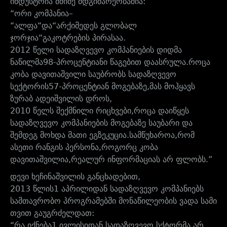
ინდუსტრია
მძიმე
მდგიმარეობაშია
:
“
ორი
კომპანია
–
“
ალფა
“
და
“
არქიმედეს
გლობალ
ჯორჯია
“
გაკოტრების
პირასაა
.
2012
წელი
სადაზღვევო
კომპანიების
დიდმა
ნაწილმა
98-
პროცენტიანი
წაგებით
დაასრულა
.
როცა
კობა
დავითაშვილი
საუბრობს
სადაზღვევო
სექტორის
57-
პროცენტიან
მოგებაზე
,
მას
მოჰყავს
ზურაბ
ადეიშვილის
დროს
,
2010
წელს
შექმნილი
რიცხვები
,
როცა
დაიწყეს
სადაზღვევო
კომპანიების
მოგებაზე
საუბარი
და
შემდეგ
მოხდა
მათი
ეგზეკუცია
.
სამწუხაროა
,
რომ
ასეთი
რანგის
პერსონა
,
როგორც
კობა
დავითაშვილია
,
რეალურ
ინფორმაციას
არ
ფლობს
.”
დევი
ხეჩინაშვილის
განცხადებით
,
2013
წლის
1
აპრილიდან
სადაზღვევო
კომპანიებს
სამთავრობო
პროგრამებში
მონაწილეობის
ვადა
სამი
თვით
გაუგრძელდათ
:
“
რა
იქნება
1
ივლისიდან
,
სადაზღვევო
სქტორმა
არ