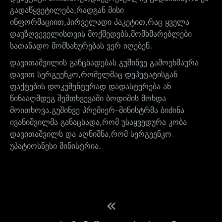
გადაწყვეტილება
,
რადგან
მისი
ინფორმაციით
,
პირველადი
პაკეტით
,
რაც
ყველა
დაუზღვეველისთვის
მოქმედებს
,
მომხმარებლები
სათანადო
მომსახურებას
ვერ
იღებენ
.
დავითაშვილის
განცხადებას
გუშინვე
გამოეხმაურა
დავით
სერგეენკო
,
რომელმაც
დეპუტატისგან
ფაქტების
დოკუმენტურად
დადასტურება
ან
წინააღმდეგ
შემთხვევაში
ბოდიშის
მოხდა
მოითხოვა
.
გუშინვე
პრემიერ
–
მინისტრმა
ბიძინა
ივანიშვილმა
განაცხადა
,
რომ
უსაყვედურა
კობა
დავითაშვილს
და
აღნიშნა
,
რომ
სერგეენკო
უპატიოსნესი
მინისტრია
.
«