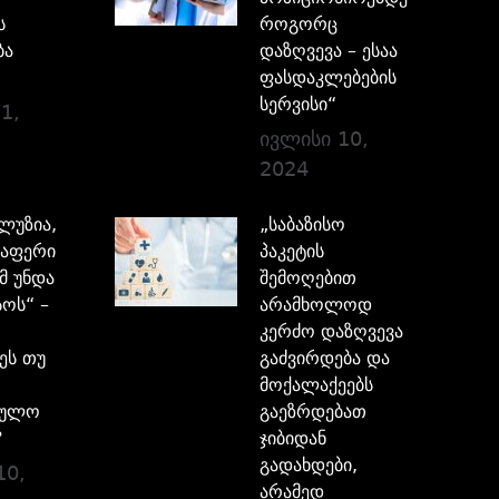
ს
როგორც
ბა
დაზღვევა – ესაა
ფასდაკლებების
სერვისი“
1,
ივლისი 10,
2024
ილუზია,
„საბაზისო
აფერი
პაკეტის
მ უნდა
შემოღებით
ოს“ –
არამხოლოდ
კერძო დაზღვევა
ეს თუ
გაძვირდება და
მოქალაქეებს
ბულო
გაეზრდებათ
?
ჯიბიდან
გადახდები,
10,
არამედ