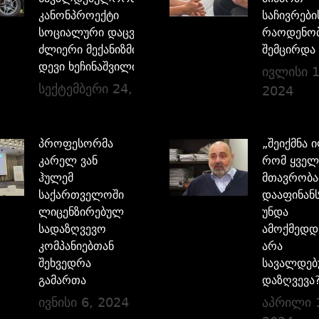
კანონპროექტი
საჩივრები
სოციალური დაცვის
რაოდენო
ძლიერი მექანიზმია –
შემცირდა
დევი ხეჩინაშვილი
ივლისი 1
სექტემბერი 24, 2024
2024
პროფესორმა
„შეიქმნა 
კარელ ვან
რომ ყველ
ჰულემ
მთავრობა
საქართველოში
დააფინანს
ლიცენზირებულ
უნდა
სადაზღვევო
ამოქმედდ
კომპანიებთან
არა
შეხვედრა
სავალდე
გამართა
დაზღვევა
ივნისი 6, 2024
აპრილი 