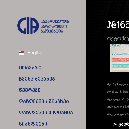
#165
ოქტომბე
English
მთავარი
ჩვენს შესახებ
წლის (ჩათვლით)
წევრები
წლის და ზემოთ ა
სტუდენტების, შ
დაზღვევის შესახებ
გამოხატული შე
დაზღვევის მედიაცია
სახელმწიფო პრ
სიახლეები
—> გად