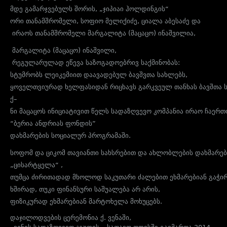
მდე
გამარჯვებულს
შორის
,
„
ჯიპიაი
ჰოლდინგის
“
ორ
ი
თანამშრომელ
ი
,
სოფიო
მელიქიძე
,
ციალა
აბესაძე
და
ირაოს
თანამშრომელი
მარგალიტა
(
მაცაცო
)
ინაშვილია
,
მარგალიტა
(
მაცაცო
)
ინაშვილი
,
რეგულარულად
ეწევა
საზოგადოებრივ
საქმინობას
:
სტუმრობს
ლეიკემიით
დაავადებულ
ბავშვთა
სახლებს
,
ყოველთვიურად
ხელფასიდან
რიცხავს
გარკვეულ
თანხას
ბავშთა
ქ
–
ნი
მაცაცოს
ინიციატივით
წელს
სადაზღვევო
კომპანია
ირაო
ჩაერთ
“
ბერია
ანდრიას
ფონდის
”
დახმარების
სოციალურ
პროგრამაში
.
სოფომ
და
ციკომ
თავიანთი
სახსრებით
და
ახლობლების
დახმარე
„
ცისარტყელა
“ ,
თუმცა
ძირითადად
მხოლოდ
საკუთარი
ძალებით
ეხმარებიან
გაჭი
ხშირად
,
თუკი
ფინანსური
საშუალება
არ
არის
,
ფიზიკურად
ეხმარებიან
მარტოხელა
მოხუცებს
.
დაჯილოდვების
ცერემონია
ქ
.
ვენაში
,