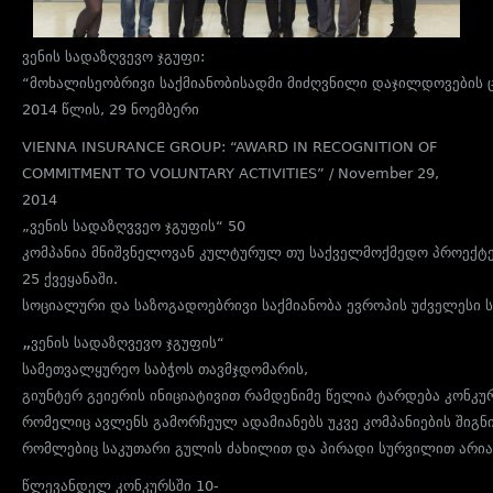
ვენის
სადაზღვევო
ჯგუფი
:
“
მოხალისეობრივი
საქმიანობისადმი
მიძღვნილი
დაჯილდოვების
2014
წლის
, 29
ნოემბერი
VIENNA INSURANCE GROUP: “AWARD IN RECOGNITION OF
COMMITMENT TO VOLUNTARY ACTIVITIES” / November 29,
2014
„
ვენის
სადაზღვვეო
ჯგუფ
ის
“ 50
კომპანია
მნიშვნელოვან
კულტურულ
თუ
საქველმოქმედო
პროექტ
25
ქვეყანაში
.
სოციალური
და
საზოგადოებრივი
საქმიანობა
ევროპის
უძველესი
„
ვენის
სადაზღვევო
ჯგუფის
“
სამეთვალყურეო
საბჭოს
თავმჯდომარის
,
გიუნტერ
გეიერის
ინიციატივით
რამდენიმე
წელია
ტარდება
კონკუ
რომელიც
ავლენს
გამორჩეულ
ადამიანებს
უკვე
კომპანიების
შიგნ
რომლებიც
საკუთარი
გულის
ძახილით
და
პირადი
სურვილით
არია
წლევანდელ
კონკურსში
10-