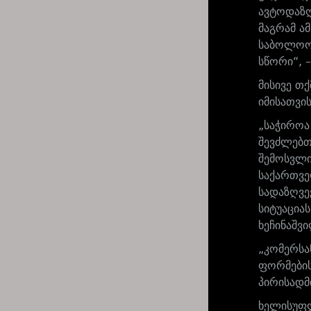
ავტოდაზღ
მაგრამ ა
საბოლოოდ
სწორი“, 
მისივე თ
იმისათვი
„საჭიროა
შევძლებთ
შემოსვლი
საქართვე
სადაზღვე
სიტუაციას
ხეჩინაშვ
„კომერსა
ფორმების
პირისადმ
ხელისუფლ