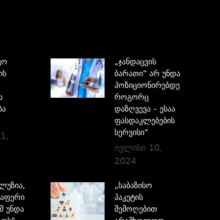
ვო
„ჯანდაცვის
ის
ბარათი“ არ უნდა
პოზიციონირებდეს,
ს
როგორც
ბა
დაზღვევა – ესაა
ფასდაკლებების
სერვისი“
1,
ივლისი 10,
2024
ილუზია,
„საბაზისო
აფერი
პაკეტის
მ უნდა
შემოღებით