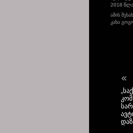
2018 წლა
ამის შეს
კახა გოგ
«
„სა
კომ
სარ
ავტ
დაზ