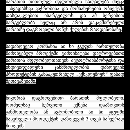
ბარათის თითოეულ მფლობელს საშუალება მიეცა
სხვადასხვა ვაჭრობისა და მომსახურების ობიექტში
ფასდაკლებით ისარგებლოს და ამ სერვისით
სარგებლობა სულაც არ არის დაკავშირებული
ბარათზე დაგროვილი ბონუს ქულების რაოდენობაზე.
სადაზღვევო კომპანია აი სი ჯგუფის ჩართულობა
წამოწყებულ პროექტში გამოიხატება დაგროვებითი
ბარათის მფლობელთათვის ავტოტრანსპორტისა და
ინდივიდუალური ჯანმრთელობის დაზღვევის
პროდუქტების განსაკუთრებულ „ექსკლუზიურ“ ფასად
შეთავაზებაში.
ნიკორას დაგროვებითი ბარათის მფლობელი,
რომელსაც სურვილი ექნება დააზღვიოს
ჯანმრთელობა ან ავტომობილი აი სი ჯგუფში
სასურველი პროდუქტის დაზღვევის 3 თვეს საჩუქრად
მიიღებს.