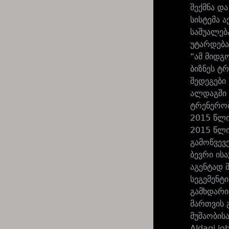
შექმნა დ
სისტემა 
საშუალებ
უტარდება
“ამ მიდგ
ბიზნეს ტრ
შედეგები 
ალდაგში 
ტრენერობ
2015 წლი
2015 წლი
გამოწვევ
ბევრი ის
აგენტად 
სეგემენტ
გამხდარი
მართვის 
მუშაობისა
Aldagi jo