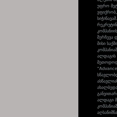
უფრო მეტ
ვფიქრობ,
სიჭინავამ
რეკრუტინ
კომპანიი
შერჩევა 
მისი საქ
კომპანია
ალდაგის 
მეთოდოლო
“Advance
სწავლობდ
ასწავლია
ახალბედა
განვითარ
ალდაგი მ
კომპანია
აღსანიშნ