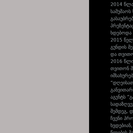
2014 წლა
სამუშაოს
გასაუბრე
პრეზენტა
ხდებოდა 
2015 წელს
გუნდის მ
და თვითონ
2016 წლი
თვითონ შ
იმსახურე
“დღეისათ
განვითარ
აგენტს “
სადაზღვე
შემდეგ, 
ჩვენი პრ
ხვდებიან
წლების მ