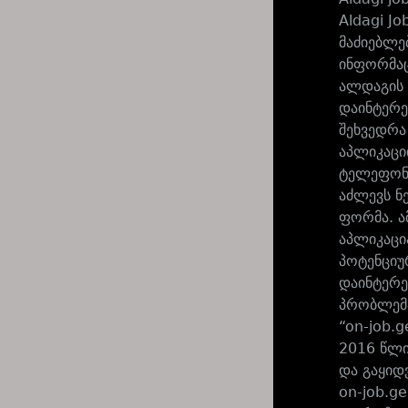
Aldagi J
მაძიებლე
ინფორმაც
ალდაგის 
დაინტერე
შეხვედრა
აპლიკაცი
ტელეფონი
აძლევს ნ
ფორმა. ა
აპლიკაცი
პოტენციუ
დაინტერე
პრობლემა
“on-job.g
2016 წლი
და გაყიდ
on-job.g