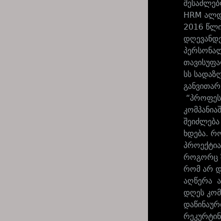
შესაძლებ
HRM ალდ
2016 წლი
დღევანდე
პერსონალ
თავისუფა
სს სადაზ
განვითარ
“პროფესი
კომპანია
შეიძლება
ხდება. რ
პროექტია
როგორც ზ
რომ არ დ
აღწერა ა
დღეს კომ
დაწინაურ
რეკურტინ