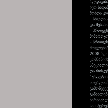
ალდაგისა
იყო სადა
მოხდა კო
– სხვადა
და შესაბ
– პროფეს
მიმართულ
– პროფეს
მოვლენებ
2008 წლი
კომპანიი
სპეციალი
და რისკე
“უწყვეტი
ითვალისწ
გამოწვევ
განახლებ
ხერხემალ
საინტერე