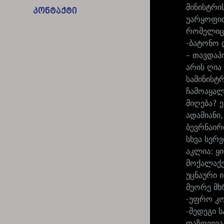
მინისტრი
კონტაქტი
უარყოფით
რომელიც 
-ბატონო 
– თავდაპ
არის ღია
სამინისტრ
ჩამოაყალ
მიღება? 
ადამიანი
ბევრნაირ
სხვა სერ
აკლია: ყ
მოქალაქე
უცნაური 
მეორე მხ
-უფრო კო
-შედეგი 
დაზღვევა