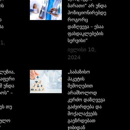
ის
ბარათი“ არ უნდა
პოზიციონირებდეს,
ს
როგორც
ბა
დაზღვევა – ესაა
ფასდაკლებების
სერვისი“
1,
ივლისი 10,
2024
ილუზია,
„საბაზისო
აფერი
პაკეტის
მ უნდა
შემოღებით
ოს“ –
არამხოლოდ
კერძო დაზღვევა
ეს თუ
გაძვირდება და
მოქალაქეებს
ბულო
გაეზრდებათ
?
ჯიბიდან