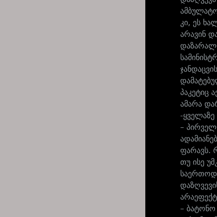
ამბულატო
კი, ეს ხ
არავინ და
დაზარალდ
სამინისტ
ჯანდაცვი
დამატებუ
პაკეტიც ა
ამარა და
-ყველაზე
– პირველ
ადამიანე
ფარავს. 
თუ ისე უ
საერთოდ 
დაზღვევის
არაეფექტ
– ბატონო