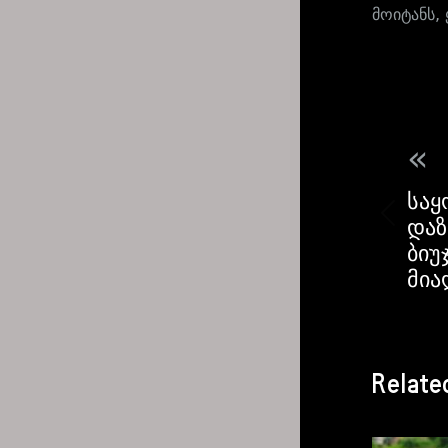
მოიტანს,
«
საყ
დაზ
ბიუ
მია
Relate