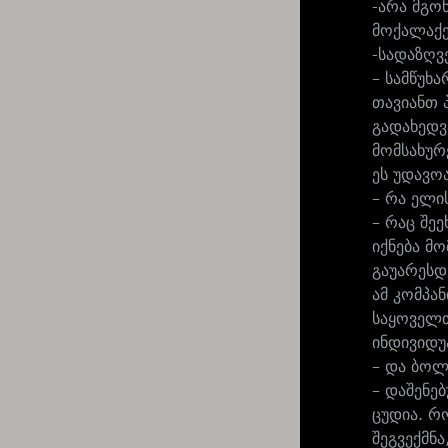
-არა მგო
მოქალაქე
-სადაზღვ
– სამწუხ
თავიანთ 
გადახედვ
მომსახურ
ეს უდავო
– რა ელი
– რაც შე
იქნება მო
გაუარესდ
ამ კომპან
საყოველთ
ინდივიდუ
– და ბოლ
– დაშენე
ცუდია. რ
შეგვექმნ