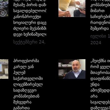
მესამე პირის დაზღვევის
კომპანიებ
სავალდებულოობის
მიმართ
კანონპროექტი
საჩივრები
სოციალური დაცვის
რაოდენო
ძლიერი მექანიზმია –
შემცირდა
დევი ხეჩინაშვილი
ივლისი 1
სექტემბერი 24, 2024
2024
პროფესორმა
„შეიქმნა 
კარელ ვან
რომ ყველ
ჰულემ
მთავრობა
საქართველოში
დააფინანს
ლიცენზირებულ
უნდა
სადაზღვევო
ამოქმედდ
კომპანიებთან
არა
შეხვედრა
სავალდე
გამართა
დაზღვევა