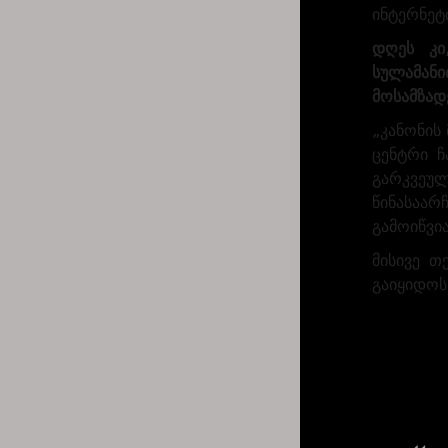
ინტერნეტ
დღეს კი
სულამანი
მოსამზად
„კანონის
ცენტრი ჩ
გარკვეულ
წინასაარ
გამოიწვია
მისივე თ
გაიყიდოს