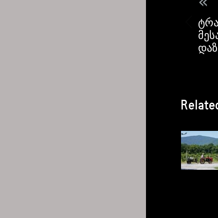
«
ტრა
მეს
დაზ
Relate