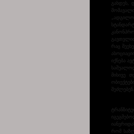
გახდეს, 
მომავალი
„ადგილო
სტანდარტ
კანონპრო
გავთვლით,
რაც შეეხ
ასოციაცი
იქნება ა
საშუალოდ
მისივე თ
ობიექტებ
შეძლებენ
ტრანზიტუ
იგეგმებო
იანვრიდა
რომ საზღ