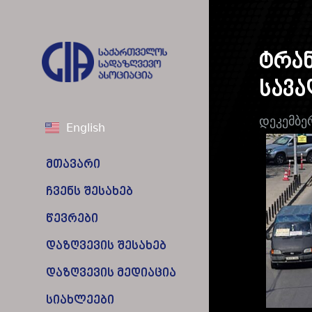
ტრან
სავა
დეკემბე
English
მთავარი
ჩვენს შესახებ
წევრები
დაზღვევის შესახებ
დაზღვევის მედიაცია
სიახლეები