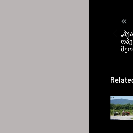
«
„ჰუ
ოპე
მეო
Relate