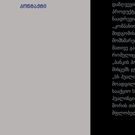
დაზღვევი
კონტაქტი
პროდუქტებ
ნაადრევი
„კომპანი
მიდგომის
მომხმარე
მათივე გ
რომელიც 
„ბანკის 
მისცემს ჯ
„სს ჰუალ
მოადგილე
სააქციო 
ჰუალინგი
შორის თბ
მფლობელო