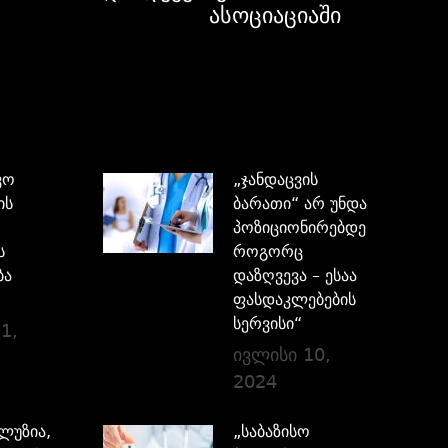
ასოციაციაში
ვო
„ჯანდაცვის
ის
ბარათი“ არ უნდა
პოზიციონირებდეს,
ს
როგორც
ბა
დაზღვევა – ესაა
ფასდაკლებების
სერვისი“
1,
ივლისი 10,
2024
ილუზია,
„საბაზისო