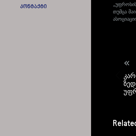
„უფროსის
კონტაქტი
თუმცა მა
ასოციაცი
«
კარ
ზედ
უფრ
Relate