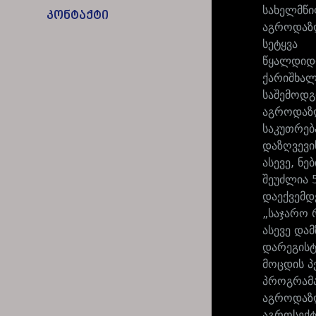
სახელმწი
კონტაქტი
აგროდაზღ
სეტყვა
წყალდიდ
ქარიშხა
საშემოდგ
აგროდაზღ
საკუთრებ
დაზღვევი
ასევე, ნ
შეუძლია 
დაექვემდ
„საჯარო 
ასევე და
დარეგის
მოცდის პ
პროგრამა
აგროდაზღ
აგროსექტ