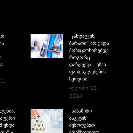
ვო
„ჯანდაცვის
ის
ბარათი“ არ უნდა
პოზიციონირებდეს,
ს
როგორც
ბა
დაზღვევა – ესაა
ფასდაკლებების
სერვისი“
1,
ივლისი 10,
2024
ილუზია,
„საბაზისო
აფერი
პაკეტის
მ უნდა
შემოღებით
ოს“ –
არამხოლოდ