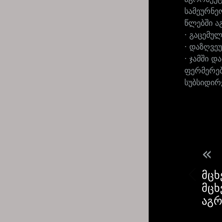
სამეურნე
წლებში ა
· გაცემუ
· დაზღვე
· ჯამში 
ფერმერებ
სუბსიდირ
«
მცხ
მცხ
აგრ