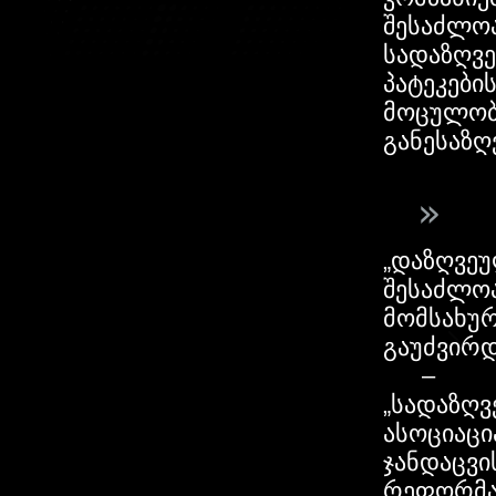
შესაძლოა
სადაზღვ
პატეკები
მოცულობ
განესაზ
»
„დაზღვე
შესაძლო
მომსახურ
გაუძვირ
–
„სადაზღვ
ასოციაცი
ჯანდაცვი
რეფორმა