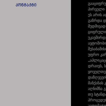
გააციფრუ
კონტაქტი
პირველი 
ეს არის 
გაზრდა დ
მუდმივად 
ციფრული 
უკავშირდ
ავტომობი
შესაბამი
უფრო კარ
„აპლიკაც
დრაივს, 
ყოველთვი
დაზღვევი
მანქანას
აღნიშნა 
თუ სტანდ
პროცედურ
ავტომატუ