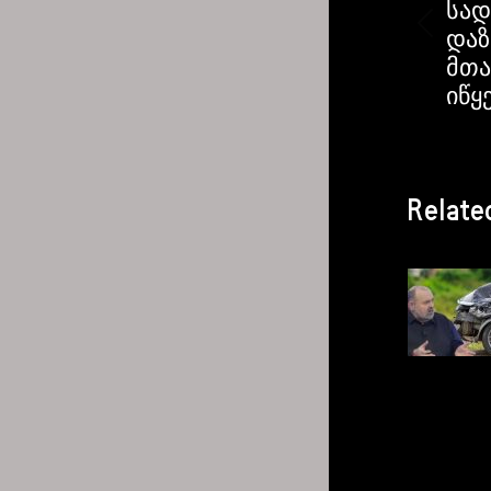
სად
დაზ
მთა
იწყ
Relate