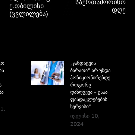
საერთაშორისო
ქ.თბილისი
დღე
(ცვლილება)
ვო
„ჯანდაცვის
ის
ბარათი“ არ უნდა
პოზიციონირებდეს,
ს
როგორც
ბა
დაზღვევა – ესაა
ფასდაკლებების
სერვისი“
1,
ივლისი 10,
2024