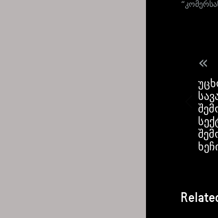
“კომერსა
«
უცხ
სავ
შემ
სექ
შემ
ხეჩ
Relate