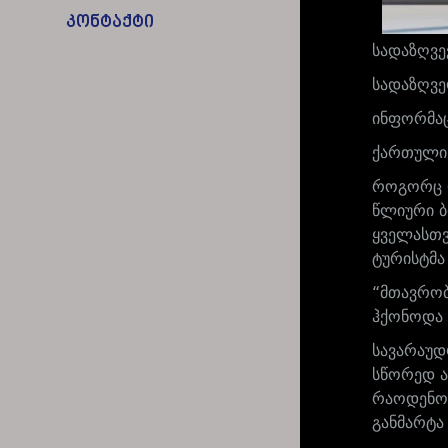
კონტაქტი
სადაზღვე
სადაზღვე
ინფორმაც
ქართული 
როგორც დ
წლიური ბ
ყველასთვ
ტურისტმა 
“მთავრობ
ჰქონოდა 
სავარაუდ
სწორედ ა
რაოდენობ
განმარტა