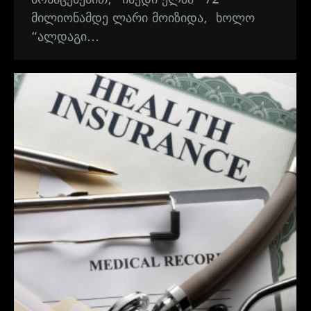
მილიონამდე ლარი მოიზიდა, ხოლო
“ალდაგი…