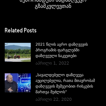
გზამკვლევთან
Related Posts
2021 წლის აგრო დაზღვევის
პროგრამის ფარგლებში
დაზღვეული ნაკვეთები
აპრილი 1, 2022
„სავალდებულო დაზღვევა
აუცილებელია, რათა მთავრობამ
დაზღვევის მეშვეობით რისკების
მართვა შეძლოს“
აპრილი 22, 2020